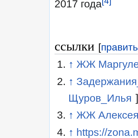
[4]
2017 года
ссылки
[
править
↑
ЖЖ Маргул
↑
Задержания
Щуров_Илья
↑
ЖЖ Алексея
↑
https://zona.