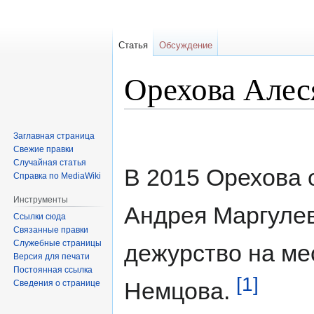
Статья
Обсуждение
Орехова Алес
Перейти
Перейти
Заглавная страница
к
к
Свежие правки
навигации
поиску
Случайная статья
В 2015 Орехова 
Справка по MediaWiki
Инструменты
Андрея Маргулев
Ссылки сюда
Связанные правки
Служебные страницы
дежурство на ме
Версия для печати
Постоянная ссылка
[1]
Немцова.
Сведения о странице