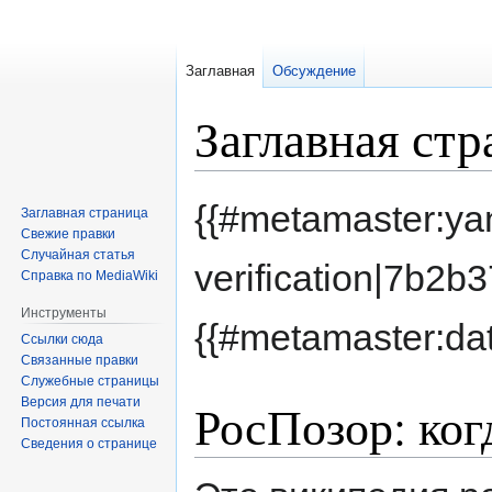
Заглавная
Обсуждение
Заглавная стр
Перейти
Перейти
{{#metamaster:ya
Заглавная страница
к
к
Свежие правки
навигации
поиску
Случайная статья
verification|7b2
Справка по MediaWiki
Инструменты
{{#metamaster:da
Ссылки сюда
Связанные правки
Служебные страницы
Версия для печати
РосПозор: ког
Постоянная ссылка
Сведения о странице