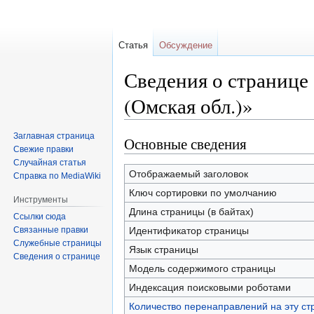
Статья
Обсуждение
Сведения о странице
(Омская обл.)»
Заглавная страница
Основные сведения
Перейти
Перейти
Свежие правки
к
к
Случайная статья
навигации
поиску
Отображаемый заголовок
Справка по MediaWiki
Ключ сортировки по умолчанию
Инструменты
Длина страницы (в байтах)
Ссылки сюда
Связанные правки
Идентификатор страницы
Служебные страницы
Язык страницы
Сведения о странице
Модель содержимого страницы
Индексация поисковыми роботами
Количество перенаправлений на эту ст